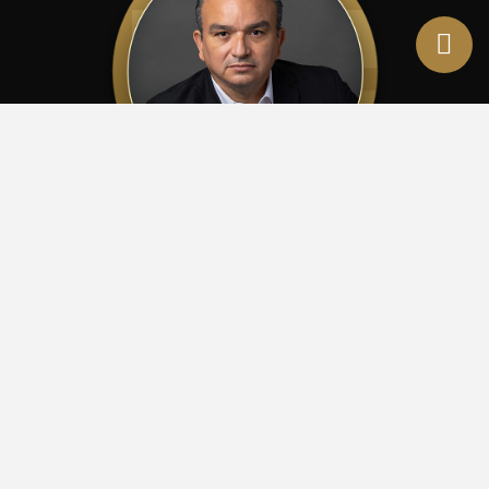
ABOGADO NÉSTOR MUÑOZ
Socio fundador
Licenciado en Derecho
Maestría en Derecho Empresarial
Muñoz Góngora Abogados es una
Firma Legal
líder en el Sureste
de México, con más de
25 años de experiencia
en
asesoría
,
consultoría
y
litigio
ante Tribunales Federales y Locales. Nos
distinguimos por una práctica basada en
dedicación
,
ética
y
profesionalismo
, con un enfoque estratégico orientado a
resultados. Nuestro equipo está integrado por
abogados
especialistas
con sólida preparación académica y amplia
experiencia en asuntos
multidisciplinarios
y de alta complejidad,