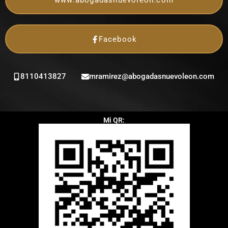
www.abogadasnuevoleon.com
Facebook
8110413827
mramirez@abogadasnuevoleon.com
Mi QR: