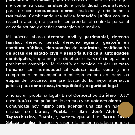
me confía su caso, analizando a profundidad cada situación
para ofrecer
respuestas claras
, realistas y orientadas a
resultados. Combinando una sólida formación jurídica con una
escucha atenta, me permite comprender el contexto personal
de cada asunto y diseñar estrategias a la medida.
Mi práctica abarca
derecho civil y patrimonial, derecho
familiar, derecho penal, derecho agrario, gestoría en
escritura pública, elaboración de contratos, rectificación
de actas del estado civil
y
asesoría jurídica a autoridades
municipales
, lo que me permite ofrecer una visión integral ante
problemas complejos. Mi filosofía de servicio es dar un
trato
humano
con
honestidad al valorar cada caso
y me
comprometo en acompañar a mi representado en todas las
etapas del proceso, siempre buscando la mejor alternativa
jurídica para
dar certeza, tranquilidad y seguridad legal
.
¿Tienes un problema legal? En el
Corporativo Jurídico “J.J.”
encontrarás acompañamiento cercano y
soluciones claras.
Comunícate hoy mismo para agendar una cita en nuestras
oficinas de
Libres, Puebla
o
San José Alchichica,
Tepeyahualco, Puebla
, y permite que el
Lic. Jesús Justo
Salazar
analice tu caso y diseñe la mejor estrategia jurídica
para ti.