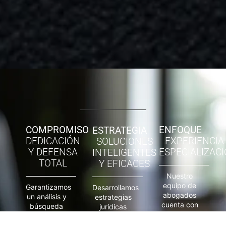
COMPROMISO
ENFOQUE
ESTRATEGIA
DEDICACIÓN
EXPERIENCIA
SOLUCIONES
Y DEFENSA
ESPECIALIZAC
INTELIGENTES
TOTAL
Y EFICACES
Nuestro
equipo de
Garantizamos
Desarrollamos
abogados
un análisis y
estrategias
cuenta con
búsqueda
jurídicas
vasta
de
personalizadas
experiencia
soluciones
para cada